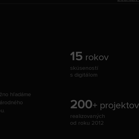
15
rokov
skúseností
s digitálom
ožno hľadáme
200
inárodného
+ projektov
u.
realizovaných
od roku 2012