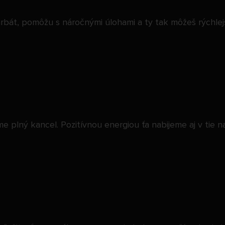
rbát, pomôžu s náročnými úlohami a ty tak môžeš rýchlejši
e plný kancel. Pozitívnou energiou ťa nabijeme aj v tie n