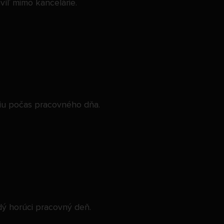
víľ mimo kancelárie.
rgiu počas pracovného dňa.
dý horúci pracovný deň.