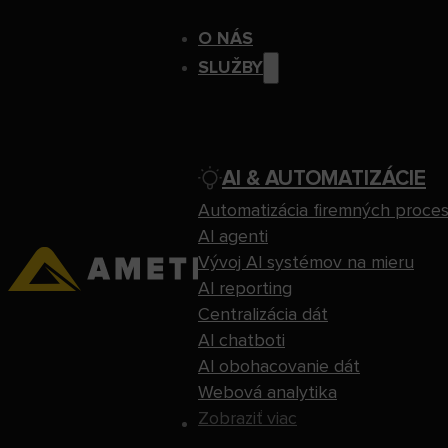
O NÁS
SLUŽBY
AI & AUTOMATIZÁCIE
Automatizácia firemných proce
AI agenti
Vývoj AI systémov na mieru
AI reporting
Centralizácia dát
AI chatboti
AI obohacovanie dát
Webová analytika
Zobraziť viac
REFERENCIE