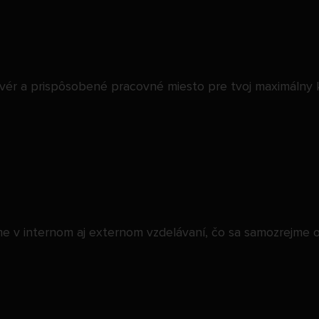
ér a prispôsobené pracovné miesto pre tvoj maximálny ko
ríme v internom aj externom vzdelávaní, čo sa samozrejme 