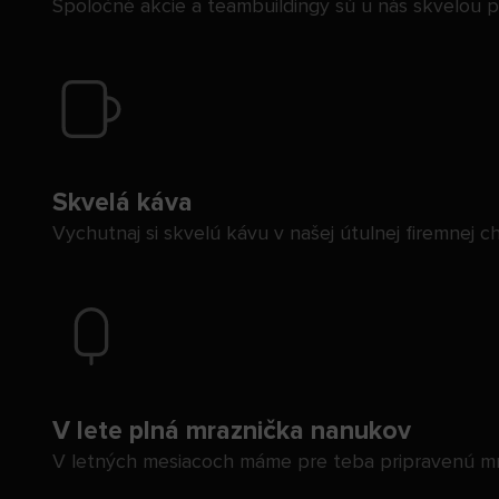
Spoločné akcie a teambuildingy sú u nás skvelou pr
Skvelá káva
Vychutnaj si skvelú kávu v našej útulnej firemnej 
V lete plná mraznička nanukov
V letných mesiacoch máme pre teba pripravenú mra