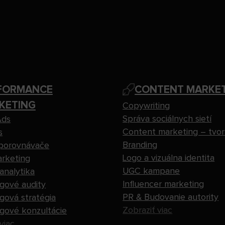
FORMANCE
CONTENT MARKE
KETING
Copywriting
Správa sociálnych sietí
Ads
Content marketing – tvo
s
Branding
porovnávače
Logo a vizuálna identita
arketing
UGC kampane
nalytika
Influencer marketing
gové audity
PR & Budovanie autority
gová stratégia
Zobraziť viac
gové konzultácie
viac