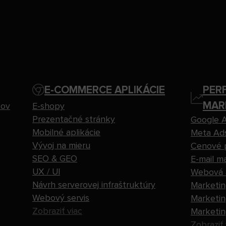
E-COMMERCE APLIKÁCIE
PER
MAR
sov
E-shopy
Prezentačné stránky
Google 
Mobilné aplikácie
Meta Ad
Vývoj na mieru
Cenové 
SEO & GEO
E-mail m
UX / UI
Webová a
Návrh serverovej infraštruktúry
Marketin
Webový servis
Marketin
Zobraziť viac
Marketin
Zobraziť 