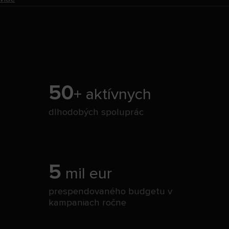
50
+ aktívnych
dlhodobých spoluprác
5
mil eur
prespendovaného budgetu v
kampaniach ročne