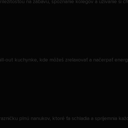
íležitosťou na zábavu, spoznanie kolegov a užívanie si ch
chill-out kuchynke, kde môžeš zrelaxovať a načerpať ene
zničku plnú nanukov, ktoré ťa schladia a spríjemnia kaž