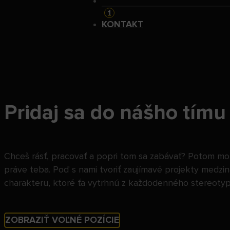
KARIÉRA
1
KONTAKT
Pridaj sa do nášho tímu
Chceš rásť, pracovať a popri tom sa zabávať? Potom m
práve teba. Poď s nami tvoriť zaujímavé projekty medz
charakteru, ktoré ťa vytrhnú z každodenného stereotyp
ZOBRAZIŤ VOĽNÉ POZÍCIE